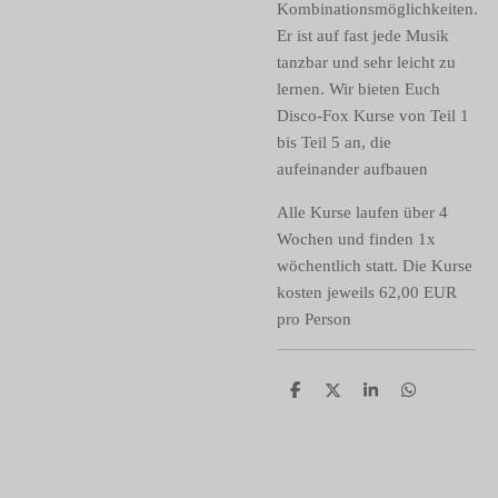
Kombinationsmöglichkeiten.
Er ist auf fast jede Musik
tanzbar und sehr leicht zu
lernen. Wir bieten Euch
Disco-Fox Kurse von Teil 1
bis Teil 5 an, die
aufeinander aufbauen
Alle Kurse laufen über 4
Wochen und finden 1x
wöchentlich statt. Die Kurse
kosten jeweils 62,00 EUR
pro Person
T
T
T
T
e
e
e
e
i
i
i
i
l
l
l
l
e
e
e
e
n
n
n
n