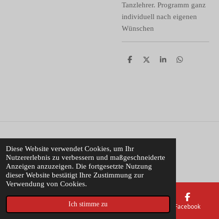
Tanzlehrer. Programm ganz
individuell nach eigenen
Wünschen
T
T
T
T
e
e
e
e
i
i
i
i
l
l
l
l
e
e
e
e
n
n
n
n
© 2022 Michaels Tanztreff
Diese Website verwendet Cookies, um Ihr
Nutzererlebnis zu verbessern und maßgeschneiderte
Mit Unterstützung von
Webador
Anzeigen anzuzeigen. Die fortgesetzte Nutzung
dieser Website bestätigt Ihre Zustimmung zur
Verwendung von Cookies.
Ich stimme zu
E-Mail
Telefon
Karte
Facebook