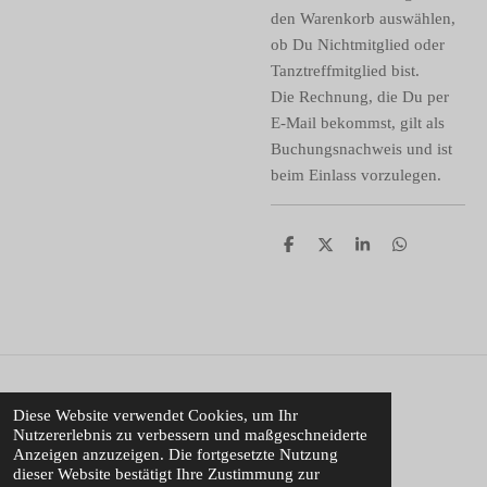
den Warenkorb auswählen,
ob Du Nichtmitglied oder
Tanztreffmitglied bist.
Die Rechnung, die Du per
E-Mail bekommst, gilt als
Buchungsnachweis und ist
beim Einlass vorzulegen.
T
T
T
T
e
e
e
e
i
i
i
i
l
l
l
l
e
e
e
e
n
n
n
n
© 2022 Michaels Tanztreff
Diese Website verwendet Cookies, um Ihr
Nutzererlebnis zu verbessern und maßgeschneiderte
Mit Unterstützung von
Webador
Anzeigen anzuzeigen. Die fortgesetzte Nutzung
dieser Website bestätigt Ihre Zustimmung zur