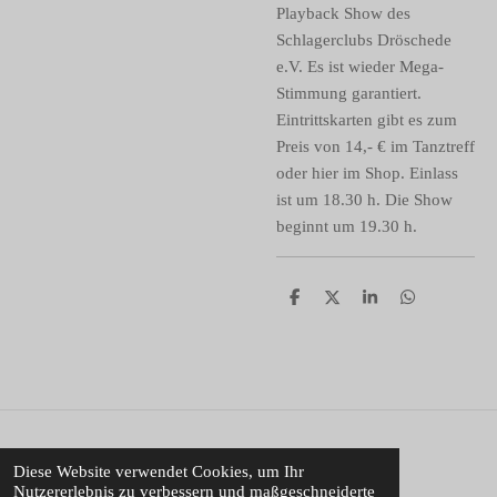
Playback Show des
Schlagerclubs Dröschede
e.V. Es ist wieder Mega-
Stimmung garantiert.
Eintrittskarten gibt es zum
Preis von 14,- € im Tanztreff
oder hier im Shop. Einlass
ist um 18.30 h. Die Show
beginnt um 19.30 h.
T
T
T
T
e
e
e
e
i
i
i
i
l
l
l
l
e
e
e
e
n
n
n
n
© 2022 Michaels Tanztreff
Diese Website verwendet Cookies, um Ihr
Nutzererlebnis zu verbessern und maßgeschneiderte
Mit Unterstützung von
Webador