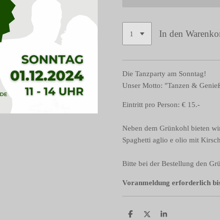
In den Warenko
Die Tanzparty am Sonntag!
Unser Motto: "Tanzen & Genie
Eintritt pro Person: € 15.-
Neben dem Grünkohl bieten wir 
Spaghetti aglio e olio mit Kir
Bitte bei der Bestellung den Gr
Voranmeldung erforderlich bi
T
T
T