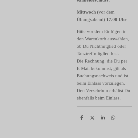
Mittwoch
(vor dem
Übungsabend)
17.00 Uhr
Bitte vor dem Einfügen in
den Warenkorb auswählen,
ob Du Nichtmitglied oder
Tanztreffmitglied bist.
Die Rechnung, die Du per
E-Mail bekommst, gilt als
Buchungsnachweis und ist
beim Einlass vorzulegen.
Den Verzehrbon erhältst Du
ebenfalls beim Einlass.
T
T
T
T
e
e
e
e
i
i
i
i
l
l
l
l
e
e
e
e